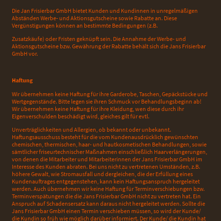
Die Jan Frisierbar GmbH bietet Kunden und Kundinnen in unregelmäßigen
Abständen Werbe- und Aktionsgutscheine sowie Rabatte an. Diese
Vergünstigungen können an bestimmte Bedingungen (z.B.
Zusatzkäufe) oder Fristen geknüpft sein. Die Annahme der Werbe- und
Aktionsgutscheine bzw. Gewährung der Rabatte behält sich die Jans Frisierbar
GmbH vor.
Haftung
Wir übernehmen keine Haftung für ihre Garderobe, Taschen, Gepäckstücke und
Wertgegenstände. Bitte legen sie ihren Schmuck vor Behandlungsbeginn ab!
Wir übernehmen keine Haftung für ihre Kleidung, wen diese durch ihr
Eigenverschulden beschädigt wird, gleiches gilt für evtl.
Unverträglichkeiten und Allergien, ob bekannt oder unbekannt.
Haftungsausschuss besteht für die vom Kundenausdrücklich gewünschten
chemischen, thermischen, haar- und hautkosmetischen Behandlungen, sowie
sämtlicher friseurtechnischer Maßnahmen einschließlich Haarverlängerungen,
von denen die Mitarbeiter und Mitarbeiterinnen der Jans Frisierbar GmbH im
Interesse des Kunden abraten. Bei uns nicht zu vertretenen Umständen, z.B.
höhere Gewalt, wie Stromausfall und dergleichen, die der Erfüllung eines
Kundenauftrages entgegenstehen, kann kein Haftungsanspruch hergeleitet
werden. Auch übernehmen wir keine Haftung für Terminverschiebungen bzw.
Terminverspätungen die die Jans Frisierbar GmbH nicht zu vertreten hat. Ein
Anspruch auf Schadensersatz kann daraus nicht hergeleitet werden. Sollte die
Jans Frisierbar GmbH einen Termin verschieben müssen, so wird der Kunde/
die Kundin so früh wie möglich darüber informiert. Der Kunde/ die Kundin hat