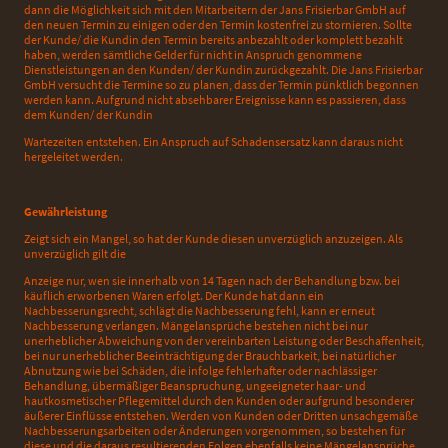
dann die Möglichkeit sich mit den Mitarbeitern der Jans Frisierbar GmbH auf
den neuen Termin zu einigen oder den Termin kostenfrei zu stornieren. Sollte
der Kunde/ die Kundin den Termin bereits anbezahlt oder komplett bezahlt
haben, werden sämtliche Gelder für nicht in Anspruch genommene
Dienstleistungen an den Kunden/ der Kundin zurückgezahlt. Die Jans Frisierbar
GmbH versucht die Termine so zu planen, dass der Termin pünktlich begonnen
werden kann. Aufgrund nicht absehbarer Ereignisse kann es passieren, dass
dem Kunden/ der Kundin
Wartezeiten entstehen. Ein Anspruch auf Schadensersatz kann daraus nicht
hergeleitet werden.
Gewährleistung
Zeigt sich ein Mangel, so hat der Kunde diesen unverzüglich anzuzeigen. Als
unverzüglich gilt die
Anzeige nur, wen sie innerhalb von 14 Tagen nach der Behandlung bzw. bei
käuflich erworbenen Waren erfolgt. Der Kunde hat dann ein
Nachbesserungsrecht, schlägt die Nachbesserung fehl, kann er erneut
Nachbesserung verlangen. Mängelansprüche bestehen nicht bei nur
unerheblicher Abweichung von der vereinbarten Leistung oder Beschaffenheit,
bei nur unerheblicher Beeinträchtigung der Brauchbarkeit, bei natürlicher
Abnutzung wie bei Schäden, die infolge fehlerhafter oder nachlässiger
Behandlung, übermäßiger Beanspruchung, ungeeigneter haar- und
hautkosmetischer Pflegemittel durch den Kunden oder aufgrund besonderer
äußerer Einflüsse entstehen. Werden von Kunden oder Dritten unsachgemäße
Nachbesserungsarbeiten oder Änderungen vorgenommen, so bestehen für
diese und die daraus resultierenden Folgen ebenfalls keine Mängelansprüche.