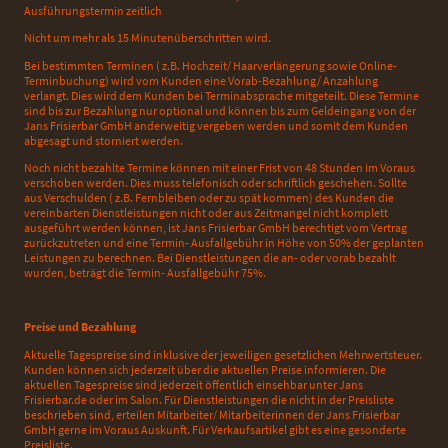
Ausführungstermin zeitlich
Nicht um mehr als 15 Minutenüberschritten wird.
Bei bestimmten Terminen ( z.B. Hochzeit/ Haarverlängerung sowie Online-
Terminbuchung) wird vom Kunden eine Vorab-Bezahlung/ Anzahlung
verlangt. Dies wird dem Kunden bei Terminabsprache mitgeteilt. Diese Termine
sind bis zur Bezahlung nur optional und können bis zum Geldeingang von der
Jans Frisierbar GmbH anderweitig vergeben werden und somit dem Kunden
abgesagt und storniert werden.
Noch nicht bezahlte Termine können mit einer Frist von 48 Stunden im Voraus
verschoben werden. Dies muss telefonisch oder schriftlich geschehen. Sollte
aus Verschulden ( z.B. Fernbleiben oder zu spät kommen) des Kunden die
vereinbarten Dienstleistungen nicht oder aus Zeitmangel nicht komplett
ausgeführt werden können, ist Jans Frisierbar GmbH berechtigt vom Vertrag
zurückzutreten und eine Termin- Ausfallgebühr in Höhe von 50% der geplanten
Leistungen zu berechnen. Bei Dienstleistungen die an- oder vorab bezahlt
wurden, beträgt die Termin- Ausfallgebühr 75%.
Preise und Bezahlung
Aktuelle Tagespreise sind inklusive der jeweiligen gesetzlichen Mehrwertsteuer.
Kunden können sich jederzeit über die aktuellen Preise informieren. Die
aktuellen Tagespreise sind jederzeit öffentlich einsehbar unter Jans
Frisierbar.de oder im Salon. Für Dienstleistungen die nicht in der Preisliste
beschrieben sind, erteilen Mitarbeiter/ Mitarbeiterinnen der Jans Frisierbar
GmbH gerne im Voraus Auskunft. Für Verkaufsartikel gibt es eine gesonderte
Preisliste.