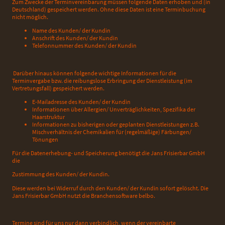
Zum Zwecke der Terminvereinbarung müssen folgende Daten erhoben und (in
Deutschland) gespeichert werden. Ohne diese Daten ist eine Terminbuchung
nicht möglich.
Name des Kunden/ der Kundin
Anschrift des Kunden/ der Kundin
Telefonnummer des Kunden/ der Kundin
Darüber hinaus können folgende wichtige Informationen für die
Terminvergabe bzw. die reibungslose Erbringung der Dienstleistung (im
Vertretungsfall) gespeichert werden.
E-Mailadresse des Kunden/ der Kundin
Informationen über Allergien/ Unverträglichkeiten, Spezifika der
Haarstruktur
Informationen zu bisherigen oder geplanten Dienstleistungen z.B.
Mischverhältnis der Chemikalien für (regelmäßige) Färbungen/
Tönungen
Für die Datenerhebung- und Speicherung benötigt die Jans Frisierbar GmbH
die
Zustimmung des Kunden/ der Kundin.
Diese werden bei Widerruf durch den Kunden/ der Kundin sofort gelöscht. Die
Jans Frisierbar GmbH nutzt die Branchensoftware belbo.
Termine sind für uns nur dann verbindlich, wenn der vereinbarte