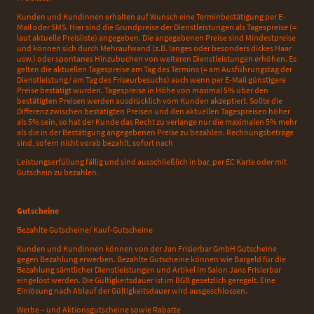
Kunden und Kundinnen erhalten auf Wunsch eine Terminbestätigung per E-
Mail oder SMS. Hier sind die Grundpreise der Dienstleistungen als Tagespreise (=
laut aktuelle Preisliste) angegeben. Die angegebenen Preise sind Mindestpreise
und können sich durch Mehraufwand (z.B. langes oder besonders dickes Haar
usw.) oder spontanes Hinzubuchen von weiteren Dienstleistungen erhöhen. Es
gelten die aktuellen Tagespreise am Tag des Termins (= am Ausführungstag der
Dienstleistung/ am Tag des Friseurbesuchs) auch wenn per E-Mail günstigere
Preise bestätigt wurden. Tagespreise in Höhe von maximal 5% über den
bestätigten Preisen werden ausdrücklich vom Kunden akzeptiert. Sollte die
Differenz zwischen bestätigten Preisen und den aktuellen Tagespreisen höher
als 5% sein, so hat der Kunde das Recht zu verlange nur die maximalen 5% mehr
als die in der Bestätigung angegebenen Preise zu bezahlen. Rechnungsbeträge
sind, sofern nicht vorab bezahlt, sofort nach
Leistungserfüllung fällig und sind ausschließlich in bar, per EC Karte oder mit
Gutschein zu bezahlen.
Gutscheine
Bezahlte Gutscheine/ Kauf-Gutscheine
Kunden und Kundinnen können von der Jan Frisierbar GmbH Gutscheine
gegen Bezahlung erwerben. Bezahlte Gutscheine können wie Bargeld für die
Bezahlung sämtlicher Dienstleistungen und Artikel im Salon Jans Frisierbar
eingelöst werden. Die Gültigkeitsdauer ist im BGB gesetzlich geregelt. Eine
Einlösung nach Ablauf der Gültigkeitsdauer wird ausgeschlossen.
Werbe – und Aktionsgutscheine sowie Rabatte